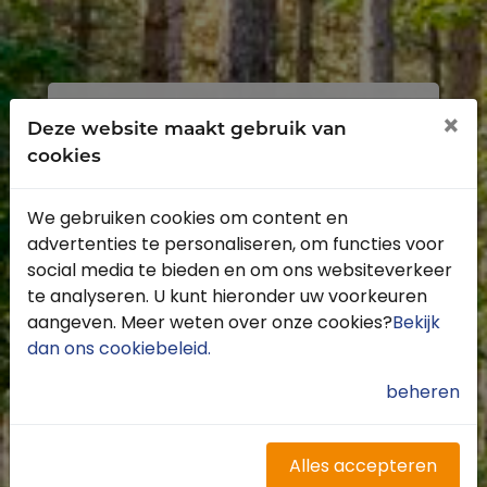
Inloggen
Registreren
×
Deze website maakt gebruik van
cookies
We gebruiken cookies om content en
advertenties te personaliseren, om functies voor
Profiteer van de vele voordelen door je
social media te bieden en om ons websiteverkeer
gratis te registreren.
te analyseren. U kunt hieronder uw voorkeuren
Krijg toegang tot de beschikbare
aangeven. Meer weten over onze cookies?
Bekijk
routes door heel Nederland
dan ons cookiebeleid
.
Blijf op de hoogte van de leukste
buitenritten
beheren
Word gratis onderdeel van de
community
Ontvang de leukste Buitenrijden
Alles accepteren
nieuwsbrief