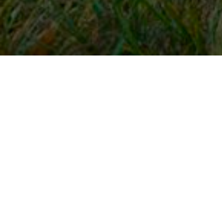
Snel naar
Inloggen
Registreren
Contact
FAQ
Meldpunt
KNHS-ledenvoordeel