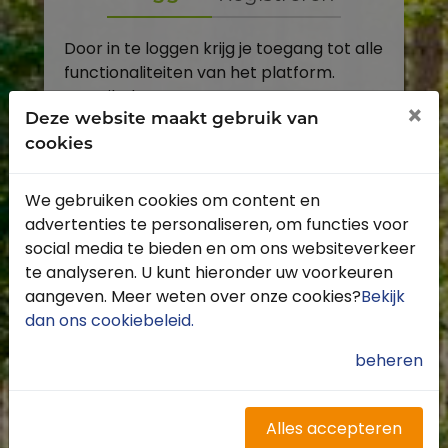
Door in te loggen krijg je toegang tot alle
functionaliteiten van het platform.
E-mailadres
×
Deze website maakt gebruik van
cookies
Wachtwoord
We gebruiken cookies om content en
Toon
advertenties te personaliseren, om functies voor
Inloggen
social media te bieden en om ons websiteverkeer
te analyseren. U kunt hieronder uw voorkeuren
Wachtwoord vergeten?
aangeven. Meer weten over onze cookies?
Bekijk
dan ons cookiebeleid
.
beheren
Heb je nog geen account?
Profiteer van de vele voordelen door je
Alles accepteren
gratis te registreren.