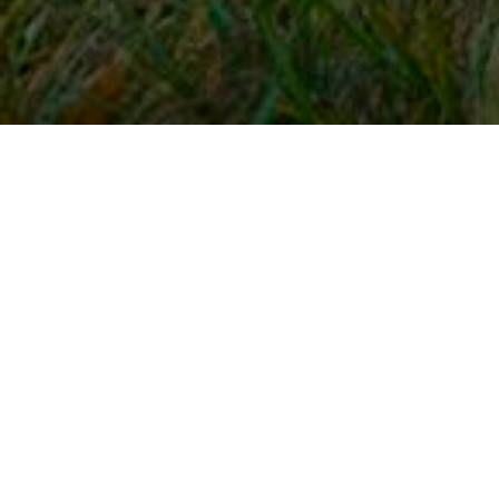
Snel naar
Inloggen
Registreren
Contact
FAQ
Meldpunt
KNHS-ledenvoordeel