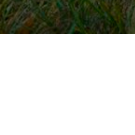
Snel naar
Inloggen
Registreren
Contact
FAQ
Meldpunt
KNHS-ledenvoordeel