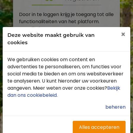
Door in te loggen krijg je toegang tot alle
functionaliteiten van het platform.
E-mailadres
×
Deze website maakt gebruik van
cookies
Wachtwoord
We gebruiken cookies om content en
Toon
advertenties te personaliseren, om functies voor
Inloggen
social media te bieden en om ons websiteverkeer
te analyseren. U kunt hieronder uw voorkeuren
Wachtwoord vergeten?
aangeven. Meer weten over onze cookies?
Bekijk
dan ons cookiebeleid
.
beheren
Heb je nog geen account?
Profiteer van de vele voordelen door je
Alles accepteren
gratis te registreren.