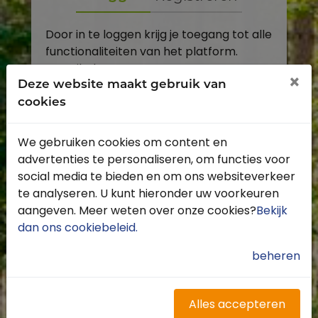
Door in te loggen krijg je toegang tot alle
functionaliteiten van het platform.
E-mailadres
×
Deze website maakt gebruik van
cookies
Wachtwoord
We gebruiken cookies om content en
Toon
advertenties te personaliseren, om functies voor
Inloggen
social media te bieden en om ons websiteverkeer
te analyseren. U kunt hieronder uw voorkeuren
Wachtwoord vergeten?
aangeven. Meer weten over onze cookies?
Bekijk
dan ons cookiebeleid
.
beheren
Heb je nog geen account?
Profiteer van de vele voordelen door je
Alles accepteren
gratis te registreren.