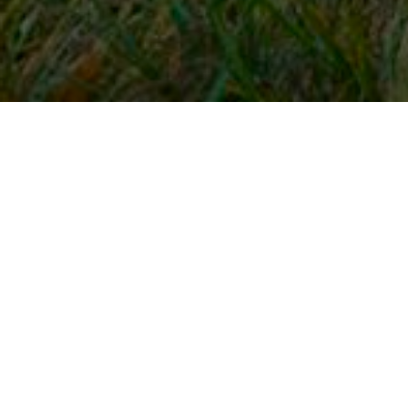
Snel naar
Inloggen
Registreren
Contact
FAQ
Meldpunt
KNHS-ledenvoordeel