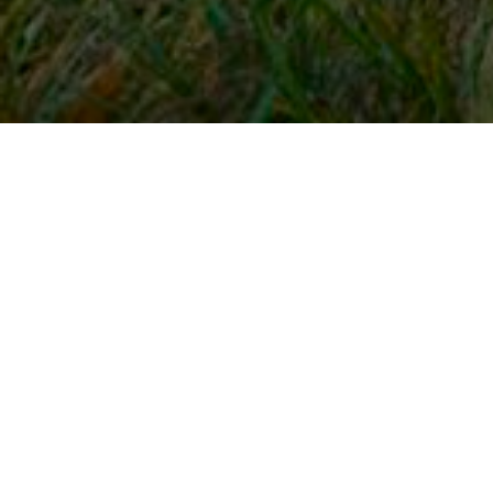
Snel naar
Inloggen
Registreren
Contact
FAQ
Meldpunt
KNHS-ledenvoordeel