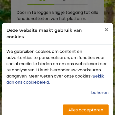
Door in te loggen krijg je toegang tot alle
functionaliteiten van het platform.
E-mailadres
×
Deze website maakt gebruik van
cookies
Wachtwoord
We gebruiken cookies om content en
Toon
advertenties te personaliseren, om functies voor
Inloggen
social media te bieden en om ons websiteverkeer
te analyseren. U kunt hieronder uw voorkeuren
Wachtwoord vergeten?
aangeven. Meer weten over onze cookies?
Bekijk
dan ons cookiebeleid
.
beheren
Heb je nog geen account?
Profiteer van de vele voordelen door je
Alles accepteren
gratis te registreren.