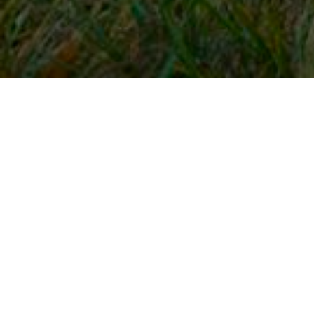
Snel naar
Inloggen
Registreren
Contact
FAQ
Meldpunt
KNHS-ledenvoordeel