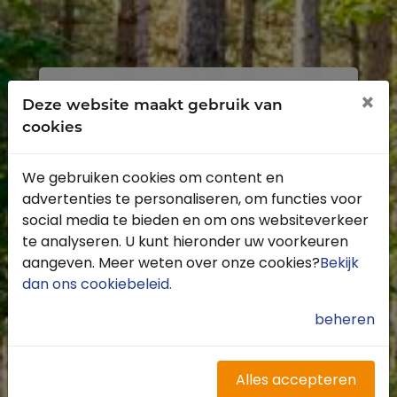
Inloggen
Registreren
×
Deze website maakt gebruik van
cookies
We gebruiken cookies om content en
advertenties te personaliseren, om functies voor
Profiteer van de vele voordelen door je
social media te bieden en om ons websiteverkeer
gratis te registreren.
te analyseren. U kunt hieronder uw voorkeuren
Krijg toegang tot de beschikbare
aangeven. Meer weten over onze cookies?
Bekijk
routes door heel Nederland
dan ons cookiebeleid
.
Blijf op de hoogte van de leukste
buitenritten
beheren
Word gratis onderdeel van de
community
Ontvang de leukste Buitenrijden
Alles accepteren
nieuwsbrief