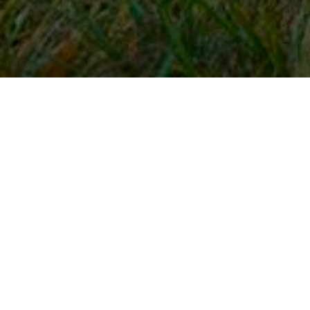
Snel naar
Inloggen
Registreren
Contact
FAQ
Meldpunt
KNHS-ledenvoordeel