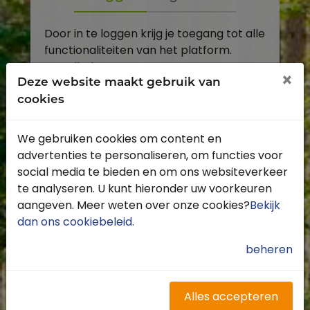
Door in te loggen krijg je toegang tot alle
functionaliteiten van het platform.
E-mailadres
×
Deze website maakt gebruik van
cookies
Wachtwoord
We gebruiken cookies om content en
Toon
advertenties te personaliseren, om functies voor
Inloggen
social media te bieden en om ons websiteverkeer
te analyseren. U kunt hieronder uw voorkeuren
Wachtwoord vergeten?
aangeven. Meer weten over onze cookies?
Bekijk
dan ons cookiebeleid
.
beheren
Heb je nog geen account?
Profiteer van de vele voordelen door je
Alles accepteren
gratis te registreren.