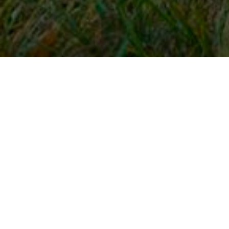
Snel naar
Inloggen
Registreren
Contact
FAQ
Meldpunt
KNHS-ledenvoordeel