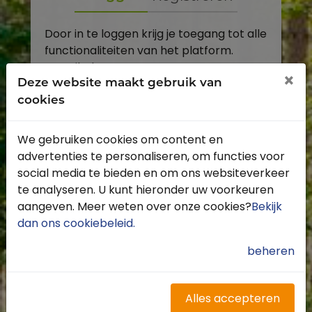
Door in te loggen krijg je toegang tot alle
functionaliteiten van het platform.
E-mailadres
×
Deze website maakt gebruik van
cookies
Wachtwoord
We gebruiken cookies om content en
Toon
advertenties te personaliseren, om functies voor
Inloggen
social media te bieden en om ons websiteverkeer
te analyseren. U kunt hieronder uw voorkeuren
Wachtwoord vergeten?
aangeven. Meer weten over onze cookies?
Bekijk
dan ons cookiebeleid
.
beheren
Heb je nog geen account?
Profiteer van de vele voordelen door je
Alles accepteren
gratis te registreren.