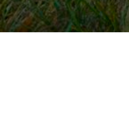
Snel naar
Inloggen
Registreren
Contact
FAQ
Meldpunt
KNHS-ledenvoordeel