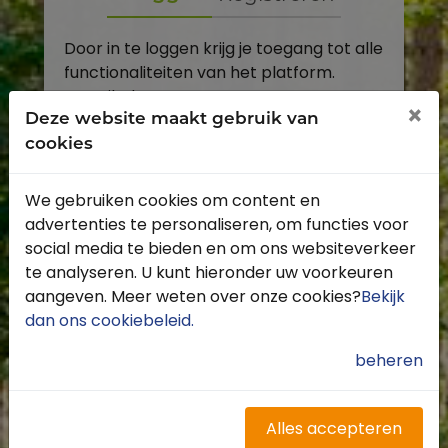
Door in te loggen krijg je toegang tot alle
functionaliteiten van het platform.
E-mailadres
×
Deze website maakt gebruik van
cookies
Wachtwoord
We gebruiken cookies om content en
Toon
advertenties te personaliseren, om functies voor
Inloggen
social media te bieden en om ons websiteverkeer
te analyseren. U kunt hieronder uw voorkeuren
Wachtwoord vergeten?
aangeven. Meer weten over onze cookies?
Bekijk
dan ons cookiebeleid
.
beheren
Heb je nog geen account?
Profiteer van de vele voordelen door je
Alles accepteren
gratis te registreren.