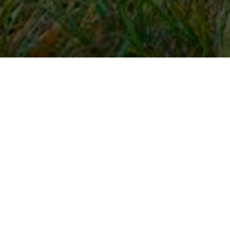
Snel naar
Inloggen
Registreren
Contact
FAQ
Meldpunt
KNHS-ledenvoordeel