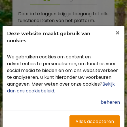
Door in te loggen krijg je toegang tot alle
functionaliteiten van het platform.
E-mailadres
×
Deze website maakt gebruik van
cookies
Wachtwoord
We gebruiken cookies om content en
Toon
advertenties te personaliseren, om functies voor
Inloggen
social media te bieden en om ons websiteverkeer
te analyseren. U kunt hieronder uw voorkeuren
Wachtwoord vergeten?
aangeven. Meer weten over onze cookies?
Bekijk
dan ons cookiebeleid
.
beheren
Heb je nog geen account?
Profiteer van de vele voordelen door je
Alles accepteren
gratis te registreren.