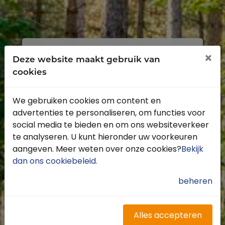
Inloggen
Registreren
×
Deze website maakt gebruik van
cookies
We gebruiken cookies om content en
advertenties te personaliseren, om functies voor
Profiteer van de vele voordelen door je
social media te bieden en om ons websiteverkeer
gratis te registreren.
te analyseren. U kunt hieronder uw voorkeuren
Krijg toegang tot de beschikbare
aangeven. Meer weten over onze cookies?
Bekijk
routes door heel Nederland
dan ons cookiebeleid
.
Blijf op de hoogte van de leukste
buitenritten
beheren
Word gratis onderdeel van de
community
Ontvang de leukste Buitenrijden
Alles accepteren
nieuwsbrief