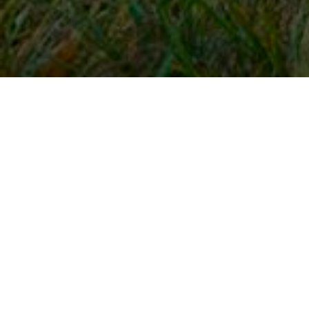
Snel naar
Inloggen
Registreren
Contact
FAQ
Meldpunt
KNHS-ledenvoordeel