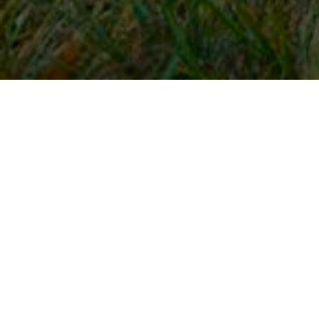
Snel naar
Inloggen
Registreren
Contact
FAQ
Meldpunt
KNHS-ledenvoordeel