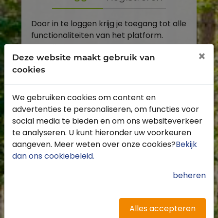
Door in te loggen krijg je toegang tot alle
functionaliteiten van het platform.
E-mailadres
×
Deze website maakt gebruik van
cookies
Wachtwoord
We gebruiken cookies om content en
Toon
advertenties te personaliseren, om functies voor
Inloggen
social media te bieden en om ons websiteverkeer
te analyseren. U kunt hieronder uw voorkeuren
Wachtwoord vergeten?
aangeven. Meer weten over onze cookies?
Bekijk
dan ons cookiebeleid
.
beheren
Heb je nog geen account?
Profiteer van de vele voordelen door je
Alles accepteren
gratis te registreren.