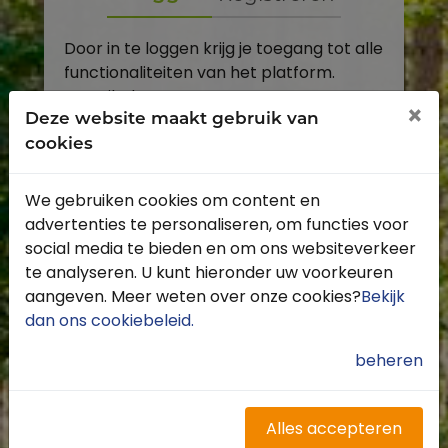
Door in te loggen krijg je toegang tot alle
functionaliteiten van het platform.
E-mailadres
×
Deze website maakt gebruik van
cookies
Wachtwoord
We gebruiken cookies om content en
Toon
advertenties te personaliseren, om functies voor
Inloggen
social media te bieden en om ons websiteverkeer
te analyseren. U kunt hieronder uw voorkeuren
Wachtwoord vergeten?
aangeven. Meer weten over onze cookies?
Bekijk
dan ons cookiebeleid
.
beheren
Heb je nog geen account?
Profiteer van de vele voordelen door je
Alles accepteren
gratis te registreren.