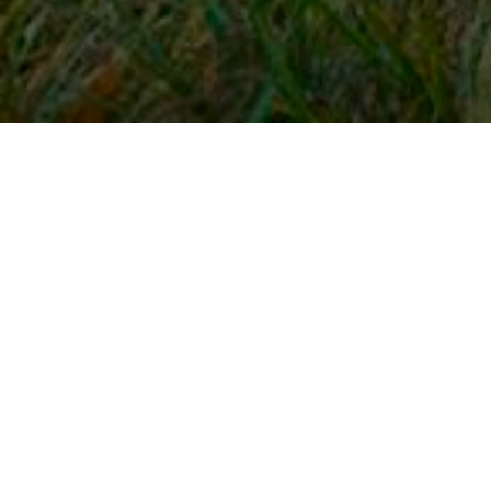
Snel naar
Inloggen
Registreren
Contact
FAQ
Meldpunt
KNHS-ledenvoordeel